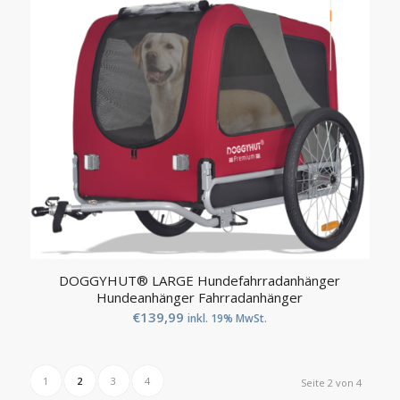
DOGGYHUT® LARGE Hundefahrradanhänger
Hundeanhänger Fahrradanhänger
€
139,99
inkl. 19% MwSt.
1
2
3
4
Seite 2 von 4