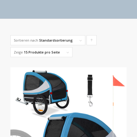
Sortieren nach
Standardsortierung
Klicke,
um
Zeige
15 Produkte pro Seite
die
Produkte
in
aufsteigender
Reihenfolge
zu
sortieren