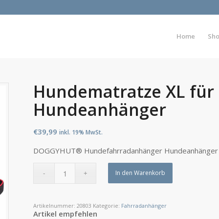
Home
Sh
Hundematratze XL fü
Hundeanhänger
€
39,99
inkl. 19% MwSt.
DOGGYHUT® Hundefahrradanhänger Hundeanhänger H
In den Warenkorb
Artikelnummer:
20803
Kategorie:
Fahrradanhänger
Artikel empfehlen