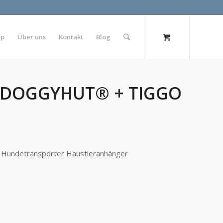
op
Über uns
Kontakt
Blog
r DOGGYHUT® + TIGGO
undetransporter Haustieranhänger