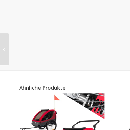
TIGGO 2 in 1
Kinderanhänger
Fahrradanhänger
Anhänger mit Buggy
Set Jogge...
Ähnliche Produkte